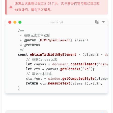
距离上次更新已经过了 817 天，文中部分内容可能已经过时，
如有疑问，请在下方留言。
JavaScript
/**

 * 获取元素文本宽度

 * 
@param
 {
HTMLSpanElement
} element 

 * 
@returns
 */
const
obtainTxtWidthByElement
 = (
element = 
docu
// 获取Canvas元素
let
 canvas = 
document
.
createElement
(
'canvas
let
 ctx = canvas.
getContext
(
'2d'
);

// 填充文本样式
    ctx.
font
 = 
window
.
getComputedStyle
(element)
return
 ctx.
measureText
(element).
width
;

}