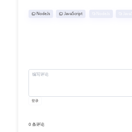
NodeJs
JavaScript
NodeJs
Java