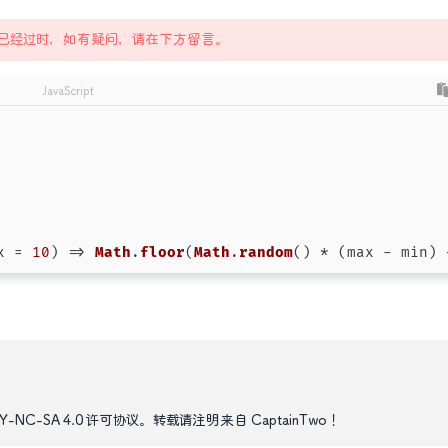
能已经过时，如有疑问，请在下方留言。
JavaScript
x = 
10
) => 
Math
.
floor
(
Math
.
random
() * (max - min) 
Y-NC-SA 4.0
许可协议。转载请注明来自
CaptainTwo
！